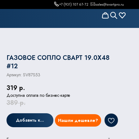
+7 (931) 107 67-72
sales@svartpro.ru
ГАЗОВОЕ СОПЛО СВАРТ 19.0X48
#12
Артикул:
SV87S53
319
р.
Доступна оплата по бизнес-карте
389
р.
Добавить к заказу
Нашли дешевле?