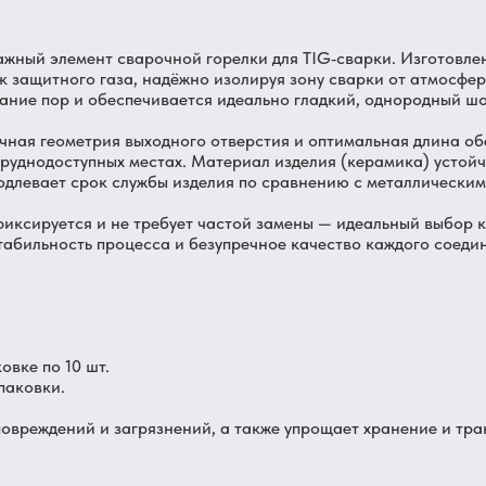
ажный элемент сварочной горелки для TIG‑сварки. Изготовл
 защитного газа, надёжно изолируя зону сварки от атмосфер
ание пор и обеспечивается идеально гладкий, однородный ш
очная геометрия выходного отверстия и оптимальная длина о
труднодоступных местах. Материал изделия (керамика) устой
одлевает срок службы изделия по сравнению с металлически
фиксируется и не требует частой замены — идеальный выбор к
табильность процесса и безупречное качество каждого соеди
овке по 10 шт.
паковки.
овреждений и загрязнений, а также упрощает хранение и тра