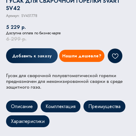
ГУСАК ДЛЯ СВАРОЧНОЙ ГОРЕЛКИ SVART
SV42
Артикул:
SV451778
5 229
р.
Доступна оплата по бизнес-карте
6 299
р.
Добавить к заказу
Нашли дешевле?
Гусак для сварочной полуавтоматической горелки
предназначен для механизированной сварки в среде
защитного газа.
Описание
Комплектация
Преимущества
Характеристики