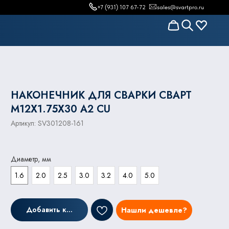
+7 (931) 107 67-72
sales@svartpro.ru
НАКОНЕЧНИК ДЛЯ СВАРКИ СВАРТ
M12Х1.75X30 А2 CU
Артикул:
SV301208-161
Диаметр, мм
1.6
2.0
2.5
3.0
3.2
4.0
5.0
Добавить к заказу
Нашли дешевле?