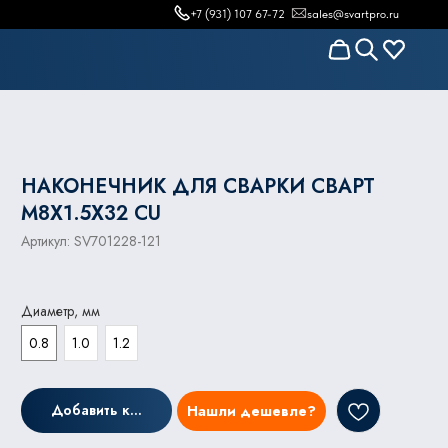
+7 (931) 107 67-72
sales@svartpro.ru
НАКОНЕЧНИК ДЛЯ СВАРКИ СВАРТ
M8Х1.5X32 CU
Артикул:
SV701228-121
Диаметр, мм
0.8
1.0
1.2
Добавить к заказу
Нашли дешевле?