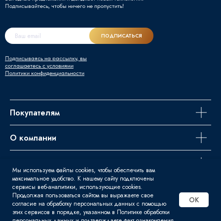
Подписывайтесь, чтобы ничего не пропустить!
ПОДПИСАТЬСЯ
Подписываясь на рассылку, вы
соглашаетесь с условиями
Политики конфиденциальности
Покупателям
О компании
Задайте вопрос
Мы используем файлы cookies, чтобы обеспечить вам
максимальное удобство. К нашему сайту подключены
сервисы веб-аналитики, использующие cookies.
Продолжая пользоваться сайтом вы выражаете свое
OK
© 2016 - 2026 | Svart - Продажа
согласие на обработку персональных данных с помощью
этих сервисов в порядке, указанном в Политике обработки
сварочного оборудования
персональных данных и подтверждаете факт ознакомления