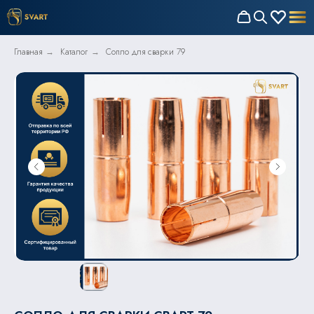
Главная
Каталог
Сопло для сварки 79
→
→