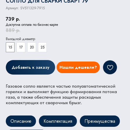
СОПЛО ДЛЯ СВАРКИ СВАРТ 79
Артикул:
SV511329-7915
739
р.
Доступна оплата по бизнес-карте
889
р.
Выходной диаметр
15
17
20
25
Добавить к заказу
Нашли дешевле?
Газовое сопло является частью полуавтоматической
горелки и выполняет функцию формирования потока
газа, а также обеспечения защиты расходных
комплектующих от сварочных брызг.
Описание
Комплектация
Преимущества