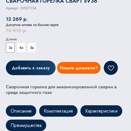
СВАРОЧНАЯ ГОРЕЛКА СВАРТ SV36
Артикул:
SV031134
13 269
р.
Доступна оплата по бизнес-карте
15 919
р.
Длина
3м
4м
5м
Добавить к заказу
Нашли дешевле?
Сварочная горелка для механизированной сварки в
среде защитного газа
Описание
Комплектация
Характеристики
Преимущества