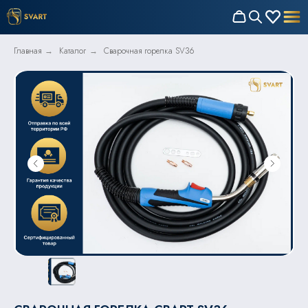
Главная
Каталог
Сварочная горелка SV36
→
→