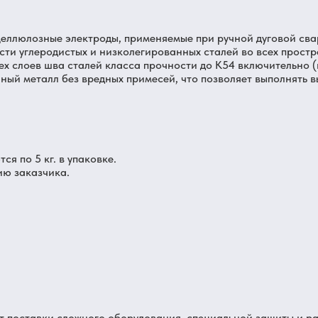
целлюлозные электроды, применяемые при ручной дуговой сва
сти углеродистых и низколегированных сталей во всех прост
ех слоев шва сталей класса прочности до К54 включительно 
ный металл без вредных примесей, что позволяет выполнять 
я по 5 кг. в упаковке.
ию заказчика.
от поставки сложного оборудования, специальной защиты и р