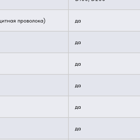
щитная проволока)
да
да
да
да
да
да