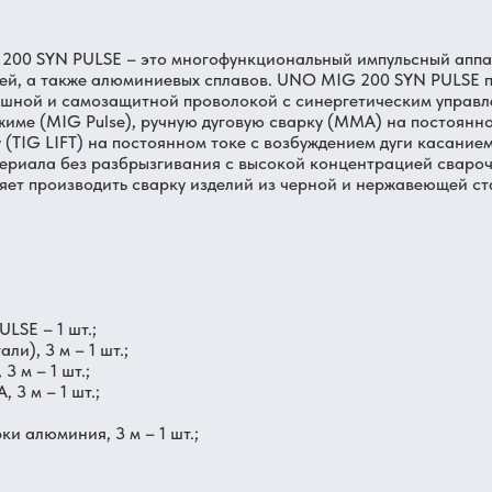
0 SYN PULSE – это многофункциональный импульсный аппар
лей, а также алюминиевых сплавов. UNO MIG 200 SYN PULSE п
шной и самозащитной проволокой с синергетическим управл
жиме (MIG Pulse), ручную дуговую сварку (ММА) на постоянн
 (ТIG LIFТ) на постоянном токе с возбуждением дуги касани
ериала без разбрызгивания с высокой концентрацией сварочн
яет производить сварку изделий из черной и нержавеющей ст
SE – 1 шт.;
ли), 3 м – 1 шт.;
3 м – 1 шт.;
 3 м – 1 шт.;
ки алюминия, 3 м – 1 шт.;