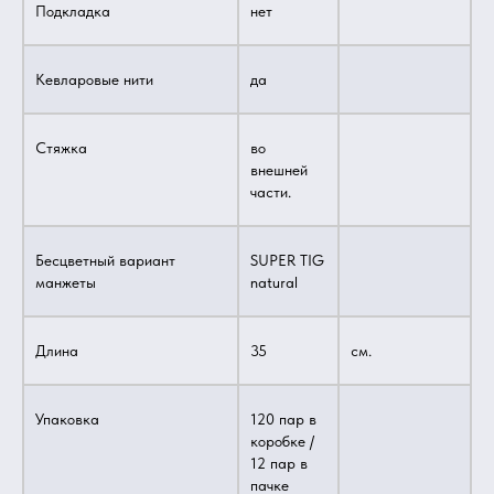
Подкладка
нет
Кевларовые нити
да
Стяжка
во
внешней
части.
Бесцветный вариант
SUPER TIG
манжеты
natural
Длина
35
см.
Упаковка
120 пар в
коробке /
12 пар в
пачке