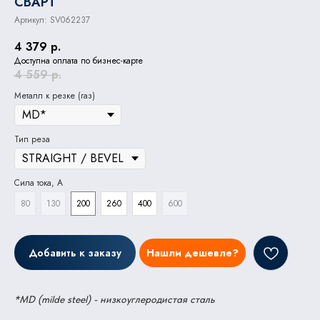
СВАРТ
Артикул:
SV062237
4 379
р.
Доступна оплата по бизнес-карте
4 559
р.
Металл к резке (газ)
Тип реза
Сила тока, А
80
130
200
260
400
600
Добавить к заказу
Нашли дешевле?
*MD (milde steel) - низкоуглеродистая сталь