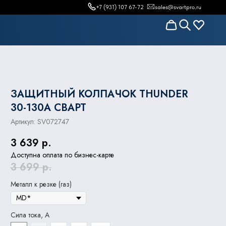
+7 (931) 107 67-72
sales@svartpro.ru
ЗАЩИТНЫЙ КОЛПАЧОК THUNDER
30-130А СВАРТ
Артикул:
SV072747
3 639
р.
Доступна оплата по бизнес-карте
3 699
р.
Металл к резке (газ)
Сила тока, А