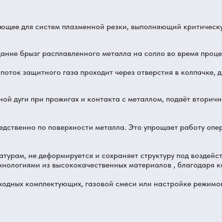
ющее для систем плазменной резки, выполняющий критическ
ние брызг расплавленного металла на сопло во время процес
оток защитного газа проходит через отверстия в колпачке, 
ой дуги при прожигах и контакта с металлом, подаёт вторич
едственно по поверхности металла. Это упрощает работу опе
атурам, не деформируется и сохраняет структуру под воздейс
нологиями из высококачественных материалов , благодаря к
сходных комплектующих, газовой смеси или настройке режимо