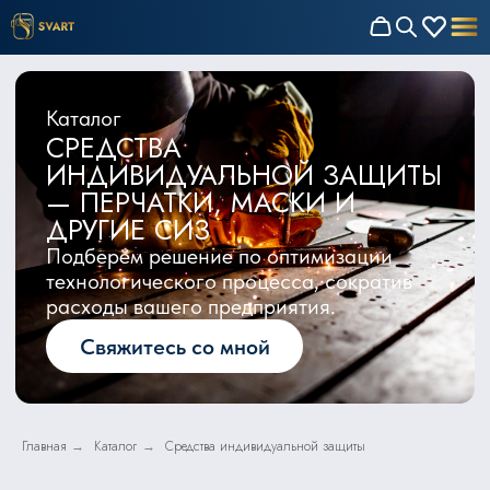
Каталог
СРЕДСТВА
ИНДИВИДУАЛЬНОЙ ЗАЩИТЫ
— ПЕРЧАТКИ, МАСКИ И
ДРУГИЕ СИЗ
Подберём решение по оптимизации
технологического процесса, сократив
расходы вашего предприятия.
Свяжитесь со мной
Главная
Каталог
Средства индивидуальной защиты
→
→