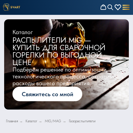
Каталог
РАСПЫЛИТЕЛИ MIG —
КУПИТЬ ДЛЯ СВАРОЧНОЙ
ГОРЕЛКИ ПО ВЫГОДНОЙ
ЦЕНЕ
Подберём решение по оптимизации
технологического процесса, сократив
расходы вашего предприятия.
Свяжитесь со мной
Главная
Каталог
MIG/MAG
Газораспылители
→
→
→