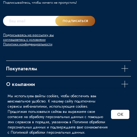
Подписывайтесь, чтобы ничего не пропустить!
ПОДПИСАТЬСЯ
Подписываясь на рассылку, вы
соглашаетесь с условиями
Политики конфиденциальности
Покупателям
О компании
Мы используем файлы cookies, чтобы обеспечить вам
Задайте вопрос
максимальное удобство. К нашему сайту подключены
сервисы веб-аналитики, использующие cookies.
Продолжая пользоваться сайтом вы выражаете свое
OK
согласие на обработку персональных данных с помощью
этих сервисов в порядке, указанном в Политике обработки
© 2016 - 2026 | Svart - Продажа
персональных данных и подтверждаете факт ознакомления
сварочного оборудования
с Политикой обработки персональных данных.