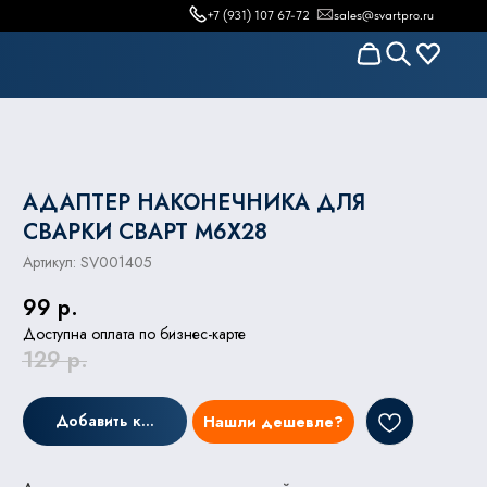
+7 (931) 107 67-72
sales@svartpro.ru
АДАПТЕР НАКОНЕЧНИКА ДЛЯ
СВАРКИ СВАРТ М6X28
Артикул:
SV001405
99
р.
Доступна оплата по бизнес-карте
129
р.
Добавить к заказу
Нашли дешевле?