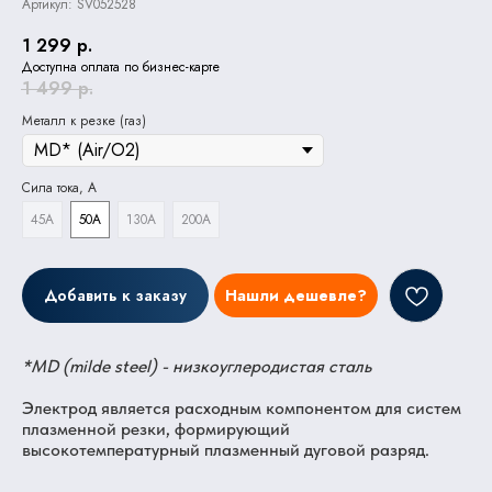
Артикул:
SV052528
1 299
р.
Доступна оплата по бизнес-карте
1 499
р.
Металл к резке (газ)
Сила тока, А
45A
50А
130A
200A
Добавить к заказу
Нашли дешевле?
*MD (milde steel) - низкоуглеродистая сталь
Электрод является расходным компонентом для систем
плазменной резки, формирующий
высокотемпературный плазменный дуговой разряд.