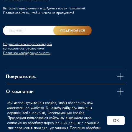
Выгодные предложения и дайджест новых технологий.
Подписывайтесь, чтобы ничего не пропустить!
ПОДПИСАТЬСЯ
Подписываясь на рассылку, вы
соглашаетесь с условиями
Политики конфиденциальности
Покупателям
О компании
Мы используем файлы cookies, чтобы обеспечить вам
Задайте вопрос
максимальное удобство. К нашему сайту подключены
сервисы веб-аналитики, использующие cookies.
Продолжая пользоваться сайтом вы выражаете свое
OK
согласие на обработку персональных данных с помощью
этих сервисов в порядке, указанном в Политике обработки
© 2016 - 2026 | Svart - Продажа