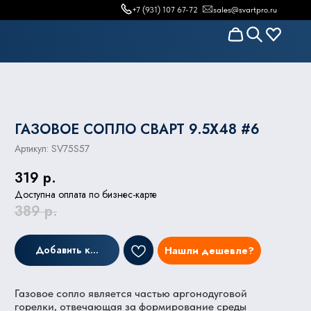
+7 (931) 107 67-72
sales@svartpro.ru
ГАЗОВОЕ СОПЛО СВАРТ 9.5X48 #6
Артикул:
SV75S57
319
р.
Доступна оплата по бизнес-карте
389
р.
Добавить к заказу
Нашли дешевле?
Газовое сопло является частью аргонодуговой
горелки, отвечающая за формирование среды