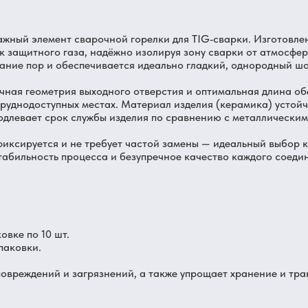
ажный элемент сварочной горелки для TIG‑сварки. Изготовл
 защитного газа, надёжно изолируя зону сварки от атмосфер
ание пор и обеспечивается идеально гладкий, однородный ш
очная геометрия выходного отверстия и оптимальная длина о
труднодоступных местах. Материал изделия (керамика) устой
одлевает срок службы изделия по сравнению с металлически
фиксируется и не требует частой замены — идеальный выбор к
табильность процесса и безупречное качество каждого соеди
овке по 10 шт.
паковки.
овреждений и загрязнений, а также упрощает хранение и тра