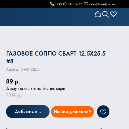
+7 (931) 107 67-72
sales@svartpro.ru
ГАЗОВОЕ СОПЛО СВАРТ 12.5X25.5
#8
Артикул:
SV61SS53
89
р.
Доступна оплата по бизнес-карте
119
р.
Добавить к заказу
Нашли дешевле?