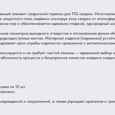
ажный элемент сварочной горелки для TIG‑сварки. Изготовл
 защитного газа, надёжно изолируя зону сварки от атмосфер
ание пор и обеспечивается идеально гладкий, однородный ш
очная геометрия выходного отверстия и оптимальная длина о
труднодоступных местах. Материал изделия (керамика) устой
одлевает срок службы изделия по сравнению с металлически
фиксируется и не требует частой замены — идеальный выбор к
табильность процесса и безупречное качество каждого соеди
овке по 10 шт.
паковки.
овреждений и загрязнений, а также упрощает хранение и тра