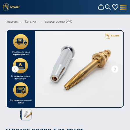
Главная
Каталог
Газовое сопло 5-90
→
→