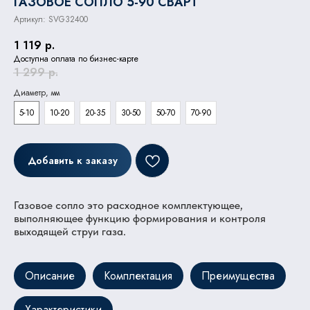
ГАЗОВОЕ СОПЛО 5-90 СВАРТ
Артикул:
SVG32400
1 119
р.
Доступна оплата по бизнес-карте
1 299
р.
Диаметр, мм
5-10
10-20
20-35
30-50
50-70
70-90
Добавить к заказу
Газовое сопло это расходное комплектующее,
выполняющее функцию формирования и контроля
выходящей струи газа.
Описание
Комплектация
Преимущества
Характеристики