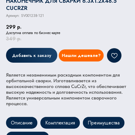
НАКОНЕЧНИК ДЛЯ СВАРКИ 6.3X1.2X48.5
CUCRZR
Артикул:
SV001238-121
299
р.
Доступна оплата по бизнес-карте
349
р.
Добавить к заказу
Нашли дешевле?
Является незаменимым расходным компонентом для
орбитальной сварки. Изготавливается из
высококачественного сплава CuCrZr, что обеспечивает
высокую надежность и долговечность использования.
Является универсальным компонентом сварочного
процесса.
Описание
Комплектация
Преимущества