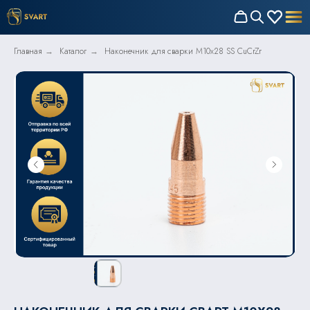
Главная
Каталог
Наконечник для сварки M10x28 SS CuCrZr
→
→