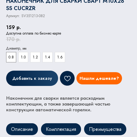
НАКОНЕЧНИК ДЛЯ СВАРКИ СВАРТ M10X28
SS CUCRZR
Артикул:
SV351213-082
159
р.
Доступна оплата по бизнес-карте
170
р.
Диаметр, мм
0.8
1.0
1.2
1.4
1.6
Добавить к заказу
Нашли дешевле?
Наконечник для сварки является расходным
комплектующим, а также завершающей частью
конструкции автоматической горелки.
Описание
Комплектация
Преимущества