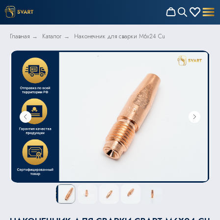
Главная
Каталог
Наконечник для сварки M6x24 Cu
→
→