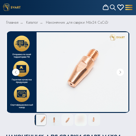
Главная
Каталог
Наконечник для сварки M6x24 CuCrZr
→
→