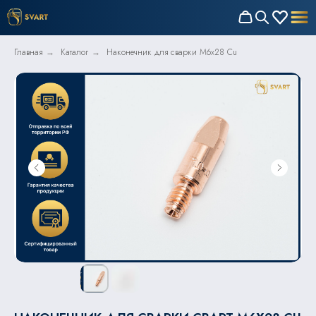
Главная
Каталог
Наконечник для сварки M6x28 Cu
→
→