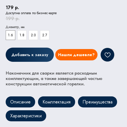
179
р.
Доступна оплата по бизнес-карте
199
р.
Диаметр, мм
1.6
1.8
2.0
2.7
Добавить к заказу
Нашли дешевле?
Наконечник для сварки является расходным
комплектующим, а также завершающей частью
конструкции автоматической горелки.
Описание
Комплектация
Преимущества
Характеристики