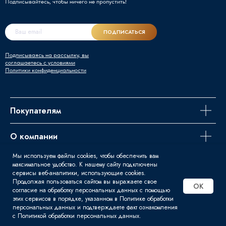
Подписывайтесь, чтобы ничего не пропустить!
ПОДПИСАТЬСЯ
Подписываясь на рассылку, вы
соглашаетесь с условиями
Политики конфиденциальности
Покупателям
О компании
Мы используем файлы cookies, чтобы обеспечить вам
Задайте вопрос
максимальное удобство. К нашему сайту подключены
сервисы веб-аналитики, использующие cookies.
Продолжая пользоваться сайтом вы выражаете свое
OK
согласие на обработку персональных данных с помощью
этих сервисов в порядке, указанном в Политике обработки
© 2016 - 2026 | Svart - Продажа
персональных данных и подтверждаете факт ознакомления
сварочного оборудования
с Политикой обработки персональных данных.