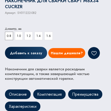
НАКОНЕЧНИК ДЛЯ СВАРКИ СВАРТ M8X34
CUCRZR
Артикул:
SV011222-082
Диаметр, мм
0.8
1.0
1.2
1.4
1.6
Добавить к заказу
Нашли дешевле?
Наконечник для сварки является расходным
комплектующим, а также завершающей частью
конструкции автоматической горелки.
Описание
Комплектация
Преимущества
Характеристики