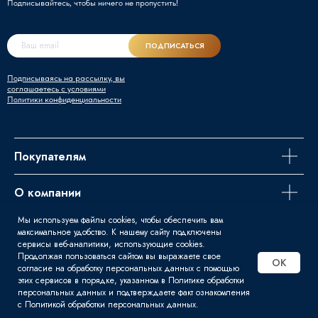
Подписывайтесь, чтобы ничего не пропустить!
ПОДПИСАТЬСЯ
Подписываясь на рассылку, вы
соглашаетесь с условиями
Политики конфиденциальности
Покупателям
О компании
Мы используем файлы cookies, чтобы обеспечить вам
Задайте вопрос
максимальное удобство. К нашему сайту подключены
сервисы веб-аналитики, использующие cookies.
Продолжая пользоваться сайтом вы выражаете свое
OK
согласие на обработку персональных данных с помощью
этих сервисов в порядке, указанном в Политике обработки
© 2016 - 2026 | Svart - Продажа
персональных данных и подтверждаете факт ознакомления
сварочного оборудования
с Политикой обработки персональных данных.