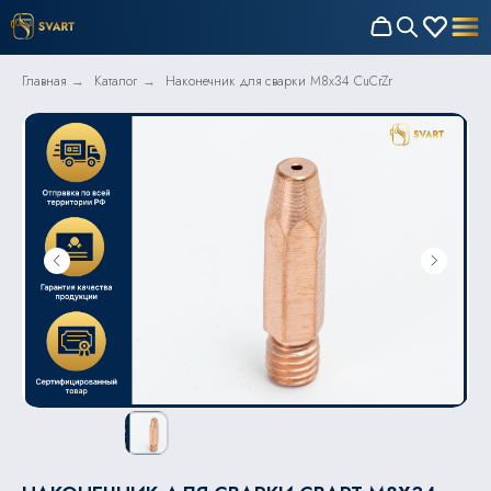
Главная
Каталог
Наконечник для сварки M8x34 CuCrZr
→
→