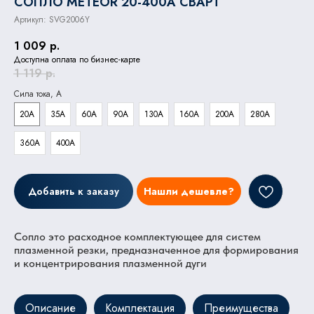
СОПЛО METEOR 20-400A СВАРТ
Артикул:
SVG2006Y
1 009
р.
Доступна оплата по бизнес-карте
1 119
р.
Сила тока, А
20A
35A
60A
90A
130A
160A
200A
280A
360A
400A
Добавить к заказу
Нашли дешевле?
Сопло это расходное комплектующее для систем
плазменной резки, предназначенное для формирования
и концентрирования плазменной дуги
Описание
Комплектация
Преимущества