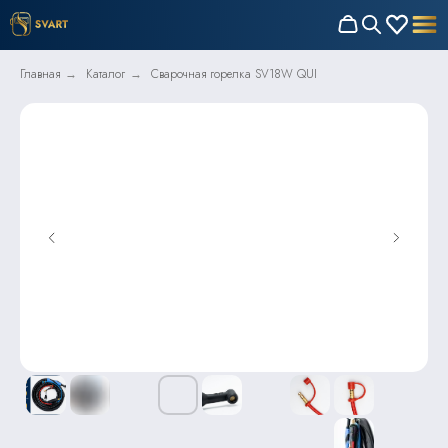
Главная
Каталог
Сварочная горелка SV18W QUI
→
→