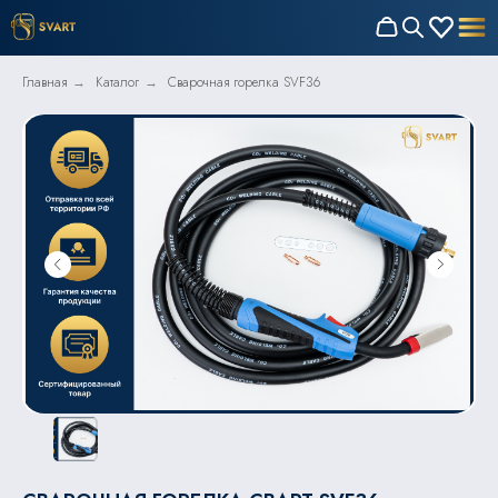
Главная
Каталог
Сварочная горелка SVF36
→
→