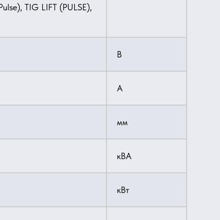
lse), TIG LIFT (PULSE),
В
А
мм
кВА
кВт