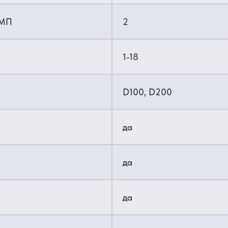
 МП
2
1-18
D100, D200
да
да
да