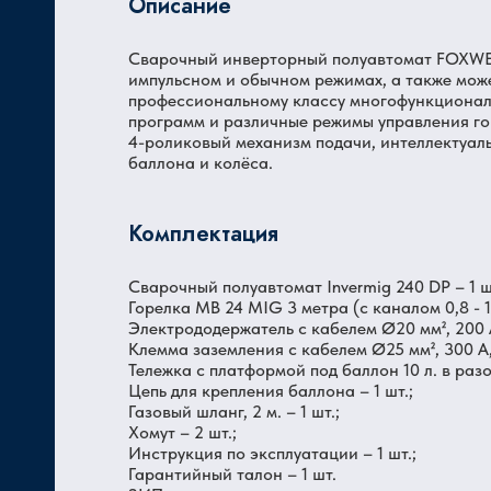
Описание
Сварочный инверторный полуавтомат FOXWE
Ц
импульсном и обычном режимах, а также мож
профессиональному классу многофункционал
программ и различные режимы управления го
4-роликовый механизм подачи, интеллектуал
баллона и колёса.
Комплектация
Сварочный полуавтомат Invermig 240 DP – 1 ш
Горелка MB 24 MIG 3 метра (с каналом 0,8 - 1,
Электрододержатель с кабелем Ø20 мм², 200 А,
Клемма заземления с кабелем Ø25 мм², 300 A, 3
Тележка с платформой под баллон 10 л. в разо
Цепь для крепления баллона – 1 шт.;
Газовый шланг, 2 м. – 1 шт.;
Хомут – 2 шт.;
Инструкция по эксплуатации – 1 шт.;
Гарантийный талон – 1 шт.