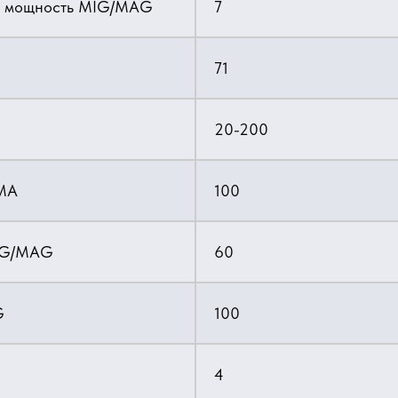
ая мощность MIG/MAG
7
71
20-200
ММА
100
MIG/MAG
60
G
100
4