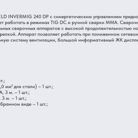
LD INVERMIG 240 DP с синергетическим управлением предн
ет работать в режимах TIG DC и ручной сварки MMA. Свароч
ьных сварочных аппаратов с высокой продолжительностью на
релкой. Аппарат позволяет работать при пониженном сетевом
ьную систему вентиляции, большой информативный ЖК дисплей
т.;
0 мм² для стали) – 1 шт.;
 3 м. – 1 шт.;
 м. – 1 шт.;
бранном виде – 1 шт.;