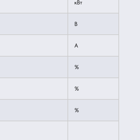
кВт
В
А
%
%
%