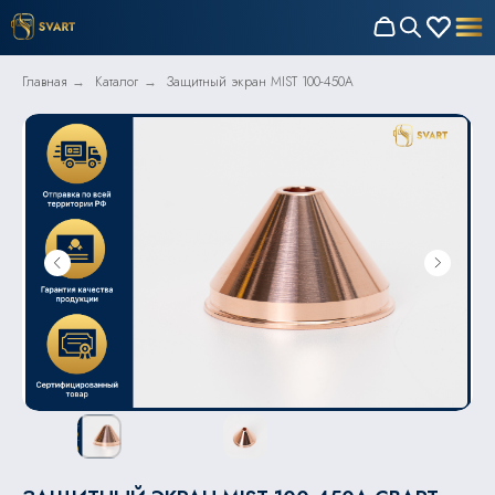
Главная
Каталог
Защитный экран MIST 100-450A
→
→