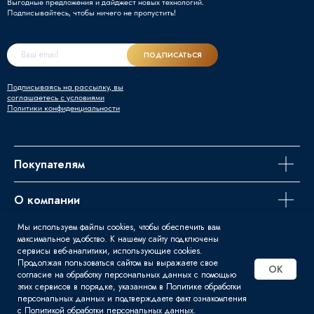
Выгодные предложения и дайджест новых технологий.
Подписывайтесь, чтобы ничего не пропустить!
ПОДПИСАТЬСЯ
Подписываясь на рассылку, вы
соглашаетесь с условиями
Политики конфиденциальности
Покупателям
О компании
Мы используем файлы cookies, чтобы обеспечить вам
Задайте вопрос
максимальное удобство. К нашему сайту подключены
сервисы веб-аналитики, использующие cookies.
Продолжая пользоваться сайтом вы выражаете свое
OK
согласие на обработку персональных данных с помощью
этих сервисов в порядке, указанном в Политике обработки
© 2016 - 2026 | Svart - Продажа
персональных данных и подтверждаете факт ознакомления
сварочного оборудования
с Политикой обработки персональных данных.