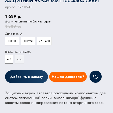
ЗАЩИТНЫЙ ЭКРАН MIST 100-450A СВАРТ
Артикул:
SV612241
1 689
р.
Доступна оплата по бизнес-карте
1 889
р.
Сила тока, А
100-200
100-250
260-450
Выходной диаметр
4.1
6.6
Добавить к заказу
Нашли дешевле?
Защитный экран является расходным компонентом для
систем плазменной резки, выполняющий функцию
защиты сопла и направления потока вторичного газа.